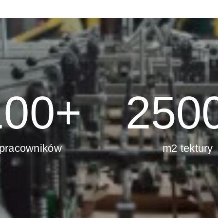
100
+
250
pracowników
m2 tektury