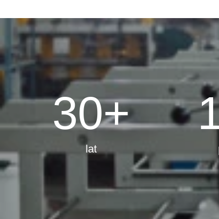
30
+
lat