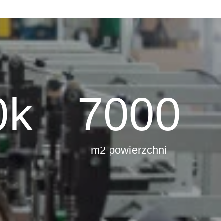
0
k
7000
m2 powierzchni