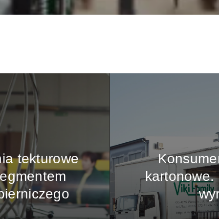
ia tekturowe
Konsumen
 segmentem
kartonowe.
pierniczego
wy